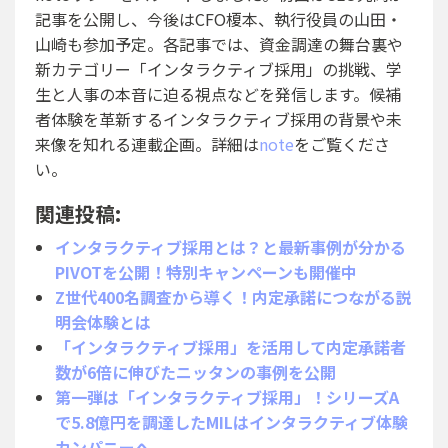
記事を公開し、今後はCFO榎本、執行役員の山田・
山崎も参加予定。各記事では、資金調達の舞台裏や
新カテゴリー「インタラクティブ採用」の挑戦、学
生と人事の本音に迫る視点などを発信します。候補
者体験を革新するインタラクティブ採用の背景や未
来像を知れる連載企画。詳細は
note
をご覧くださ
い。
関連投稿:
インタラクティブ採用とは？と最新事例が分かる
PIVOTを公開！特別キャンペーンも開催中
Z世代400名調査から導く！内定承諾につながる説
明会体験とは
「インタラクティブ採用」を活用して内定承諾者
数が6倍に伸びたニッタンの事例を公開
第一弾は「インタラクティブ採用」！シリーズA
で5.8億円を調達したMILはインタラクティブ体験
カンパニーへ